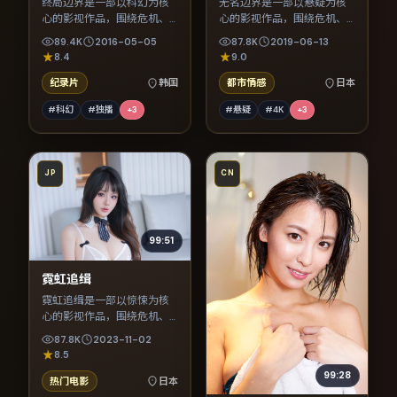
终局边界是一部以科幻为核
无名边界是一部以悬疑为核
心的影视作品，围绕危机、
心的影视作品，围绕危机、
反转与人物成长展开，整体
反转与人物成长展开，整体
89.4K
2016-05-05
87.8K
2019-06-13
节奏紧凑，值得推荐观看。
节奏紧凑，值得推荐观看。
8.4
9.0
纪录片
韩国
都市情感
日本
#科幻
#独播
+
3
#悬疑
#4K
+
3
JP
CN
99:51
霓虹追缉
霓虹追缉是一部以惊悚为核
心的影视作品，围绕危机、
反转与人物成长展开，整体
87.8K
2023-11-02
节奏紧凑，值得推荐观看。
8.5
99:28
热门电影
日本