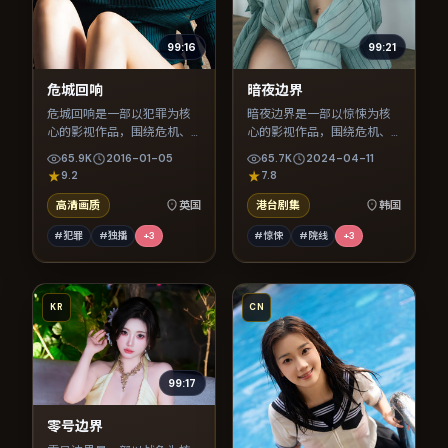
99:16
99:21
危城回响
暗夜边界
危城回响是一部以犯罪为核
暗夜边界是一部以惊悚为核
心的影视作品，围绕危机、
心的影视作品，围绕危机、
反转与人物成长展开，整体
反转与人物成长展开，整体
65.9K
2016-01-05
65.7K
2024-04-11
节奏紧凑，值得推荐观看。
节奏紧凑，值得推荐观看。
9.2
7.8
高清画质
英国
港台剧集
韩国
#犯罪
#独播
+
3
#惊悚
#院线
+
3
KR
CN
99:17
零号边界