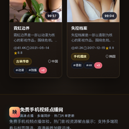
99:57
99:04
霓虹边界
失控档案
霓虹边界是一部以动漫为核
失控档案是一部以喜剧为核
心的影视作品，围绕危机、
心的影视作品，围绕危机、
反转与人物成长展开，整体
反转与人物成长展开，整体
61.4K
2021-05-14
61.2K
2017-12-15
8.9
节奏紧凑，值得推荐观看。
节奏紧凑，值得推荐观看。
8.8
手机播放
韩国
古装传奇
中国
#喜剧
#4K
+
3
#动漫
#独播
+
2
免费手机视频点播网
映
高清点播 · 多端同步 · 热门片单更新
免费手机视频点播体验，热门影视资源聚合展示；支持多端观
看与标签筛选，高清画质加载迅速。