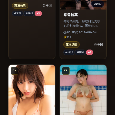
99:47
高清画质
中国
#爱情
#院线
+
3
零号档案
零号档案是一部以科幻为核
心的影视作品，围绕危机、
反转与人物成长展开，整体
85.3K
2017-08-04
节奏紧凑，值得推荐观看。
9.3
在线点播
中国
#科幻
#院线
+
3
CN
KR