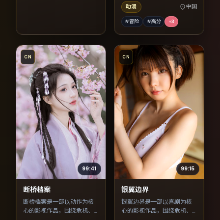
动漫
中国
#冒险
#高分
+
3
CN
CN
99:41
99:15
断桥档案
银翼边界
断桥档案是一部以动作为核
银翼边界是一部以喜剧为核
心的影视作品，围绕危机、
心的影视作品，围绕危机、
反转与人物成长展开，整体
反转与人物成长展开，整体