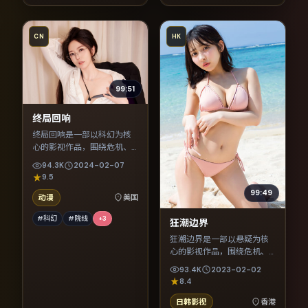
CN
HK
99:51
终局回响
终局回响是一部以科幻为核
心的影视作品，围绕危机、
反转与人物成长展开，整体
94.3K
2024-02-07
节奏紧凑，值得推荐观看。
9.5
99:49
动漫
美国
#科幻
#院线
+
3
狂潮边界
狂潮边界是一部以悬疑为核
心的影视作品，围绕危机、
反转与人物成长展开，整体
93.4K
2023-02-02
节奏紧凑，值得推荐观看。
8.4
日韩影视
香港