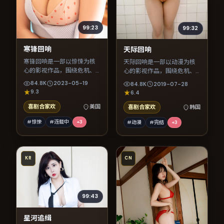
99:23
99:32
寒锋回响
天际回响
寒锋回响是一部以惊悚为核
天际回响是一部以动漫为核
心的影视作品，围绕危机、
心的影视作品，围绕危机、
反转与人物成长展开，整体
反转与人物成长展开，整体
84.8K
2023-05-19
84.8K
2019-07-28
节奏紧凑，值得推荐观看。
节奏紧凑，值得推荐观看。
9.3
6.4
喜剧合家欢
美国
喜剧合家欢
韩国
#惊悚
#连载中
+
3
#动漫
#完结
+
3
KR
CN
99:43
星河追缉