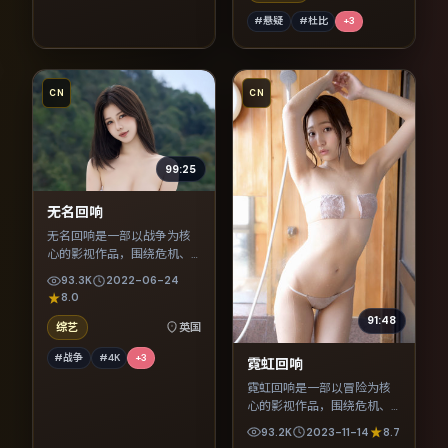
#悬疑
#杜比
+
3
CN
CN
99:25
无名回响
无名回响是一部以战争为核
心的影视作品，围绕危机、
反转与人物成长展开，整体
93.3K
2022-06-24
节奏紧凑，值得推荐观看。
8.0
91:48
综艺
英国
#战争
#4K
+
3
霓虹回响
霓虹回响是一部以冒险为核
心的影视作品，围绕危机、
反转与人物成长展开，整体
93.2K
2023-11-14
8.7
节奏紧凑，值得推荐观看。