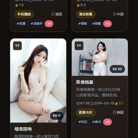
节奏紧凑，值得推荐观看。
节奏紧凑，值得推荐观看。
7.6
8.0
手机播放
英国
港台剧集
中国
#犯罪
#连载中
+
3
#喜剧
#独播
+
3
KR
KR
99:35
异境档案
异境档案是一部以科幻为核
心的影视作品，围绕危机、
反转与人物成长展开，整体
67.5K
2019-03-19
7.1
节奏紧凑，值得推荐观看。
欧美大片
韩国
99:11
#科幻
#高分
+
3
暗夜回响
暗夜回响是一部以冒险为核