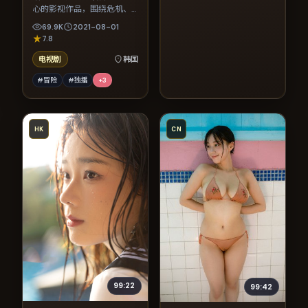
心的影视作品，围绕危机、
反转与人物成长展开，整体
69.9K
2021-08-01
节奏紧凑，值得推荐观看。
7.8
电视剧
韩国
#冒险
#独播
+
3
HK
CN
99:22
99:42