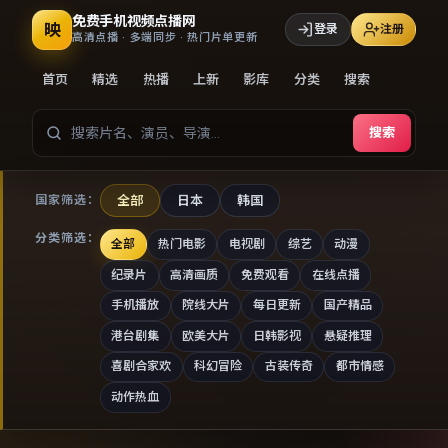
免费手机视频点播网
映
登录
注册
高清点播 · 多端同步 · 热门片单更新
首页
精选
热播
上新
影库
分类
搜索
搜索
全部
日本
韩国
国家筛选：
分类筛选：
全部
热门电影
电视剧
综艺
动漫
纪录片
高清画质
免费观看
在线点播
手机播放
院线大片
每日更新
国产精品
港台剧集
欧美大片
日韩影视
悬疑推理
喜剧合家欢
科幻冒险
古装传奇
都市情感
动作热血