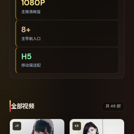
1080P
主推清晰度
8+
主导航入口
H5
移动端适配
全部视频
共
48
部
JP
KR